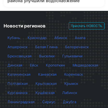
района улучшили водоснабжение
Новости регионов
Прислать НОВОСТЬ
Кубань
Краснодар
Абинск
Анапа
Апшеронск
Белая Глина
Белореченск
Брюховецкая
Выселки
Гулькевичи
Динская
Ейск
Кропоткин
Медведовская
Калининская
Каневская
Кореновск
Полтавская
Крыловская
Крымск
Курганинск
Кущёвская
Лабинск
Ленинградская
Сириус
Джубга