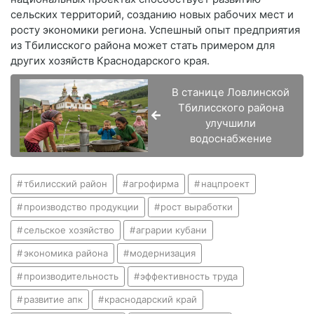
сельских территорий, созданию новых рабочих мест и
росту экономики региона. Успешный опыт предприятия
из Тбилисского района может стать примером для
других хозяйств Краснодарского края.
В станице Ловлинской
Тбилисского района
улучшили
водоснабжение
тбилисский район
агрофирма
нацпроект
производство продукции
рост выработки
сельское хозяйство
аграрии кубани
экономика района
модернизация
производительность
эффективность труда
развитие апк
краснодарский край