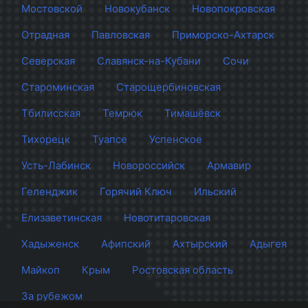
Мостовской
Новокубанск
Новопокровская
Отрадная
Павловская
Приморско-Ахтарск
Северская
Славянск-на-Кубани
Сочи
Староминская
Старощербиновская
Тбилисская
Темрюк
Тимашёвск
Тихорецк
Туапсе
Успенское
Усть-Лабинск
Новороссийск
Армавир
Геленджик
Горячий Ключ
Ильский
Елизаветинская
Новотитаровская
Хадыженск
Афипский
Ахтырский
Адыгея
Майкоп
Крым
Ростовская область
За рубежом