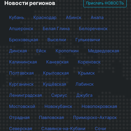
Новости регионов
Прислать НОВОСТЬ
Кубань
Краснодар
Абинск
Анапа
Апшеронск
Белая Глина
Белореченск
Брюховецкая
Выселки
Гулькевичи
Динская
Ейск
Кропоткин
Медведовская
Калининская
Каневская
Кореновск
Полтавская
Крыловская
Крымск
Курганинск
Кущёвская
Лабинск
Ленинградская
Сириус
Джубга
Мостовской
Новокубанск
Новопокровская
Отрадная
Павловская
Приморско-Ахтарск
Северская
Славянск-на-Кубани
Сочи