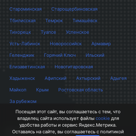
Староминская
Старощербиновская
Тбилисская
Темрюк
Тимашёвск
Тихорецк
Туапсе
Успенское
Усть-Лабинск
Новороссийск
Армавир
Геленджик
Горячий Ключ
Ильский
Елизаветинская
Новотитаровская
Хадыженск
Афипский
Ахтырский
Адыгея
Майкоп
Крым
Ростовская область
За рубежом
Посещая этот сайт, вы соглашаетесь с тем, что
владелец сайта использует файлы
cookie
для
удобства работы и сервис Яндекс.Метрика.
Сайт Краснодара
© 2012 - 2026 СМИ Кубани
Оставаясь на сайте, вы соглашаетесь с политикой