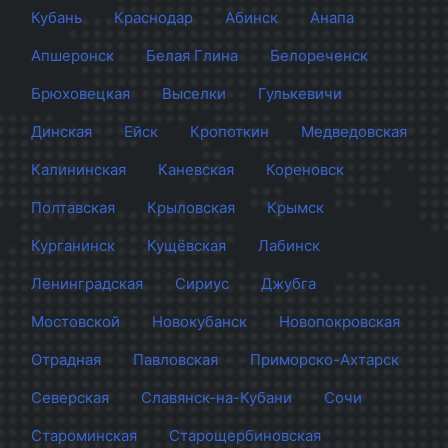
Кубань
Краснодар
Абинск
Анапа
Апшеронск
Белая Глина
Белореченск
Брюховецкая
Выселки
Гулькевичи
Динская
Ейск
Кропоткин
Медведовская
Калининская
Каневская
Кореновск
Полтавская
Крыловская
Крымск
Курганинск
Кущёвская
Лабинск
Ленинградская
Сириус
Джубга
Мостовской
Новокубанск
Новопокровская
Отрадная
Павловская
Приморско-Ахтарск
Северская
Славянск-на-Кубани
Сочи
Староминская
Старощербиновская