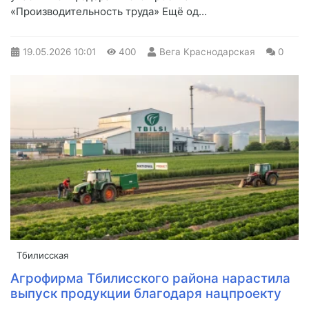
«Производительность труда» Ещё од...
19.05.2026
10:01
400
Вега Краснодарская
0
Тбилисская
Агрофирма Тбилисского района нарастила
выпуск продукции благодаря нацпроекту