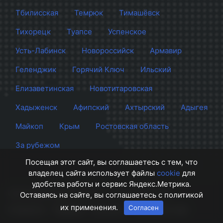
Тбилисская
Темрюк
Тимашёвск
Тихорецк
Туапсе
Успенское
Усть-Лабинск
Новороссийск
Армавир
Геленджик
Горячий Ключ
Ильский
Елизаветинская
Новотитаровская
Хадыженск
Афипский
Ахтырский
Адыгея
Майкоп
Крым
Ростовская область
За рубежом
Посещая этот сайт, вы соглашаетесь с тем, что
владелец сайта использует файлы
cookie
для
удобства работы и сервис Яндекс.Метрика.
Сайт Краснодара
© 2012 - 2026 СМИ Кубани
Оставаясь на сайте, вы соглашаетесь с политикой
их применения.
Согласен
О проекте
Правила
Контакты
Напишите нам