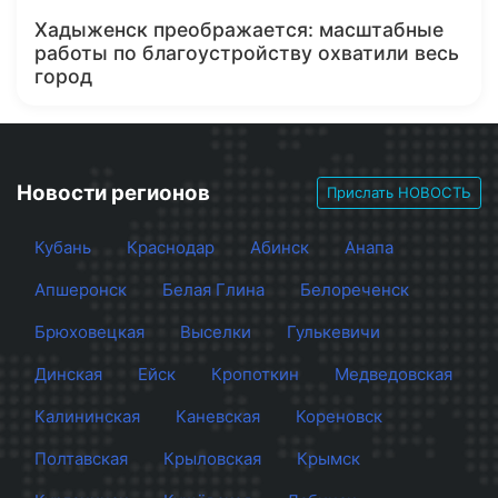
Хадыженск преображается: масштабные
работы по благоустройству охватили весь
город
Новости регионов
Прислать НОВОСТЬ
Кубань
Краснодар
Абинск
Анапа
Апшеронск
Белая Глина
Белореченск
Брюховецкая
Выселки
Гулькевичи
Динская
Ейск
Кропоткин
Медведовская
Калининская
Каневская
Кореновск
Полтавская
Крыловская
Крымск