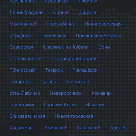
Курганинск
Кущёвская
Лабинск
Ленинградская
Сириус
Джубга
Мостовской
Новокубанск
Новопокровская
Отрадная
Павловская
Приморско-Ахтарск
Северская
Славянск-на-Кубани
Сочи
Староминская
Старощербиновская
Тбилисская
Темрюк
Тимашёвск
Тихорецк
Туапсе
Успенское
Усть-Лабинск
Новороссийск
Армавир
Геленджик
Горячий Ключ
Ильский
Елизаветинская
Новотитаровская
Хадыженск
Афипский
Ахтырский
Адыгея