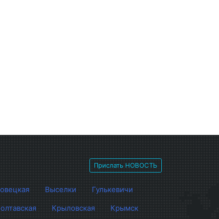
Прислать НОВОСТЬ
овецкая
Выселки
Гулькевичи
олтавская
Крыловская
Крымск