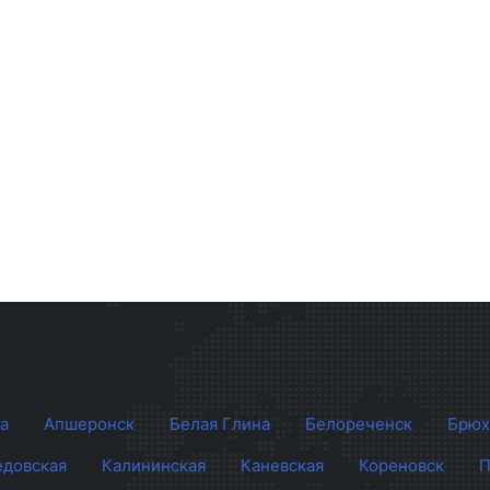
а
Апшеронск
Белая Глина
Белореченск
Брюх
довская
Калининская
Каневская
Кореновск
П