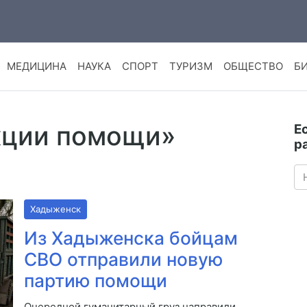
МЕДИЦИНА
НАУКА
СПОРТ
ТУРИЗМ
ОБЩЕСТВО
Б
акции помощи»
Е
р
Хадыженск
Из Хадыженска бойцам
СВО отправили новую
партию помощи
Очередной гуманитарный груз направили