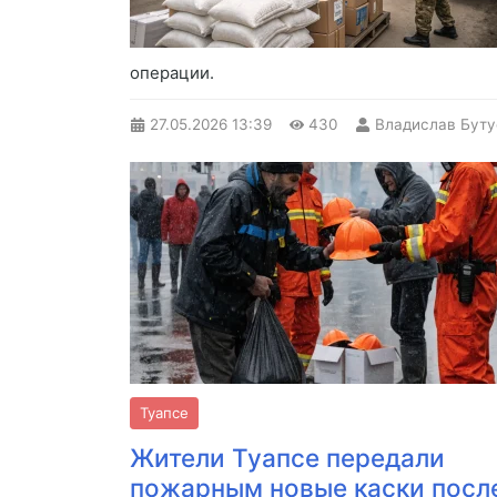
операции.
27.05.2026
13:39
430
Владислав Буту
Туапсе
Жители Туапсе передали
пожарным новые каски посл