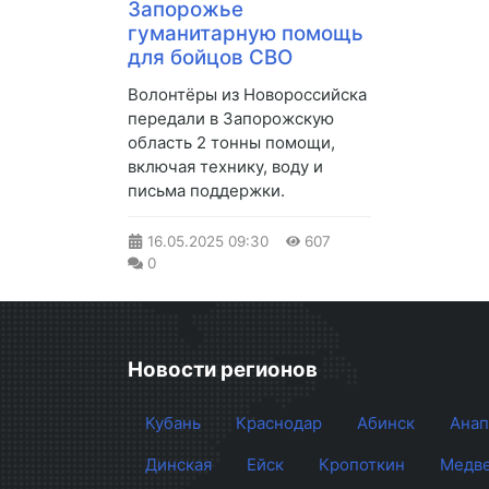
Запорожье
гуманитарную помощь
для бойцов СВО
Волонтёры из Новороссийска
передали в Запорожскую
область 2 тонны помощи,
включая технику, воду и
письма поддержки.
16.05.2025
09:30
607
0
Новости регионов
Кубань
Краснодар
Абинск
Анап
Динская
Ейск
Кропоткин
Медве