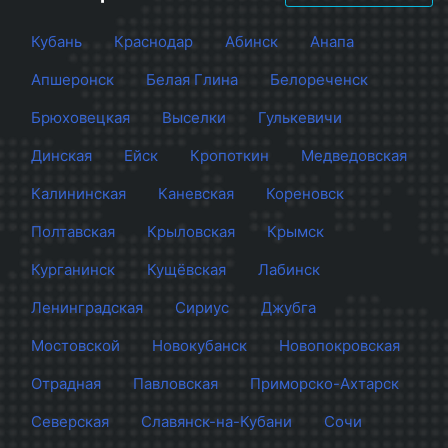
Кубань
Краснодар
Абинск
Анапа
Апшеронск
Белая Глина
Белореченск
Брюховецкая
Выселки
Гулькевичи
Динская
Ейск
Кропоткин
Медведовская
Калининская
Каневская
Кореновск
Полтавская
Крыловская
Крымск
Курганинск
Кущёвская
Лабинск
Ленинградская
Сириус
Джубга
Мостовской
Новокубанск
Новопокровская
Отрадная
Павловская
Приморско-Ахтарск
Северская
Славянск-на-Кубани
Сочи