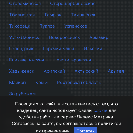
Староминская
Старощербиновская
Тбилисская
Темрюк
Тимашёвск
Тихорецк
Туапсе
Успенское
Усть-Лабинск
Новороссийск
Армавир
Геленджик
Горячий Ключ
Ильский
Елизаветинская
Новотитаровская
Хадыженск
Афипский
Ахтырский
Адыгея
Майкоп
Крым
Ростовская область
За рубежом
Посещая этот сайт, вы соглашаетесь с тем, что
владелец сайта использует файлы
cookie
для
удобства работы и сервис Яндекс.Метрика.
Сайт Краснодара
© 2012 - 2026 СМИ Кубани
Оставаясь на сайте, вы соглашаетесь с политикой
их применения.
Согласен
О проекте
Правила
Контакты
Напишите нам