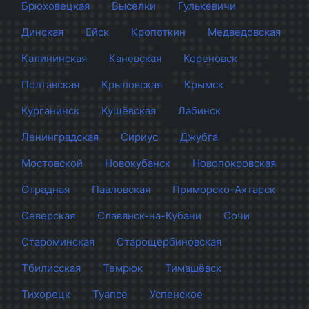
Брюховецкая
Выселки
Гулькевичи
Динская
Ейск
Кропоткин
Медведовская
Калининская
Каневская
Кореновск
Полтавская
Крыловская
Крымск
Курганинск
Кущёвская
Лабинск
Ленинградская
Сириус
Джубга
Мостовской
Новокубанск
Новопокровская
Отрадная
Павловская
Приморско-Ахтарск
Северская
Славянск-на-Кубани
Сочи
Староминская
Старощербиновская
Тбилисская
Темрюк
Тимашёвск
Тихорецк
Туапсе
Успенское