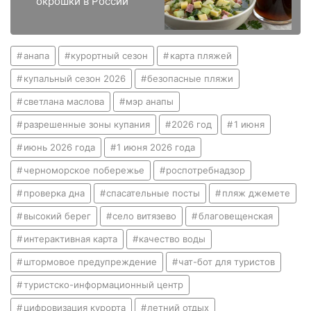
окрошки в России
анапа
курортный сезон
карта пляжей
купальный сезон 2026
безопасные пляжи
светлана маслова
мэр анапы
разрешенные зоны купания
2026 год
1 июня
июнь 2026 года
1 июня 2026 года
черноморское побережье
роспотребнадзор
проверка дна
спасательные посты
пляж джемете
высокий берег
село витязево
благовещенская
интерактивная карта
качество воды
штормовое предупреждение
чат-бот для туристов
туристско-информационный центр
цифровизация курорта
летний отдых