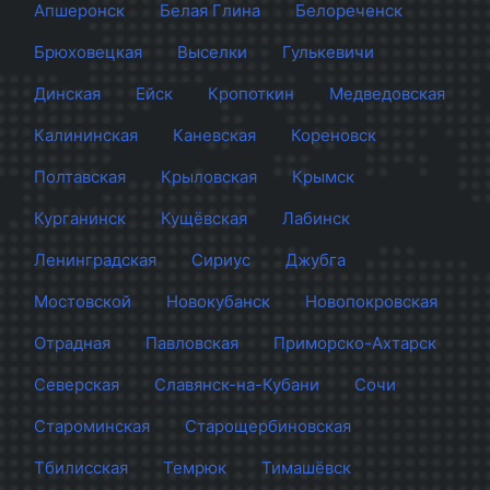
Апшеронск
Белая Глина
Белореченск
Брюховецкая
Выселки
Гулькевичи
Динская
Ейск
Кропоткин
Медведовская
Калининская
Каневская
Кореновск
Полтавская
Крыловская
Крымск
Курганинск
Кущёвская
Лабинск
Ленинградская
Сириус
Джубга
Мостовской
Новокубанск
Новопокровская
Отрадная
Павловская
Приморско-Ахтарск
Северская
Славянск-на-Кубани
Сочи
Староминская
Старощербиновская
Тбилисская
Темрюк
Тимашёвск