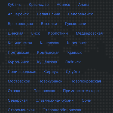
Кубань
Краснодар
Абинск
Анапа
Апшеронск
Белая Глина
Белореченск
Брюховецкая
Выселки
Гулькевичи
Динская
Ейск
Кропоткин
Медведовская
Калининская
Каневская
Кореновск
Полтавская
Крыловская
Крымск
Курганинск
Кущёвская
Лабинск
Ленинградская
Сириус
Джубга
Мостовской
Новокубанск
Новопокровская
Отрадная
Павловская
Приморско-Ахтарск
Северская
Славянск-на-Кубани
Сочи
Староминская
Старощербиновская