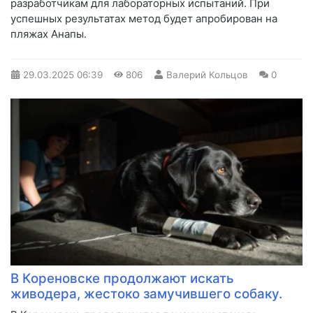
разработчикам для лабораторных испытаний. При
успешных результатах метод будет апробирован на
пляжах Анапы.​
29.03.2025
06:39
806
Валерий Кольцов
0
В Кореновске продолжают искать
живодера, жестоко замучившего собаку.