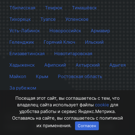
Тбилисская
Темрюк
Тимашёвск
Тихорецк
Туапсе
Успенское
Усть-Лабинск
Новороссийск
Армавир
Геленджик
Горячий Ключ
Ильский
Елизаветинская
Новотитаровская
Хадыженск
Афипский
Ахтырский
Адыгея
Майкоп
Крым
Ростовская область
За рубежом
Посещая этот сайт, вы соглашаетесь с тем, что
владелец сайта использует файлы
cookie
для
удобства работы и сервис Яндекс.Метрика.
Сайт Краснодара
© 2012 - 2026 СМИ Кубани
Оставаясь на сайте, вы соглашаетесь с политикой
их применения.
Согласен
О проекте
Правила
Контакты
Напишите нам