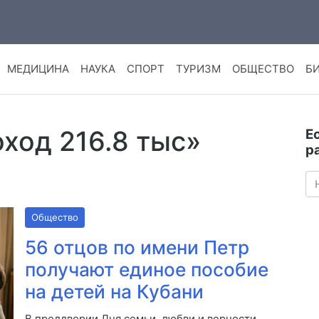
МЕДИЦИНА
НАУКА
СПОРТ
ТУРИЗМ
ОБЩЕСТВО
Б
оход 216.8 тыс»
Е
р
Общество
56 отцов по имени Петр
получают единое пособие
на детей на Кубани
В преддверии Дня семьи, любви и верности