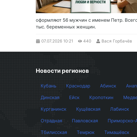
оформляют 56 мужчин с именем Петр. Всего 
тыс. беременных женщин.
07.07.2026
10:21
440
Вася Горбачёв
Новости регионов
Кубань
Краснодар
Абинск
Анап
Динская
Ейск
Кропоткин
Медве
Курганинск
Кущёвская
Лабинск
Отрадная
Павловская
Приморско-
Тбилисская
Темрюк
Тимашёвск