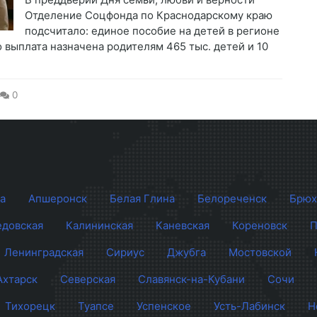
Отделение Соцфонда по Краснодарскому краю
подсчитало: единое пособие на детей в регионе
выплата назначена родителям 465 тыс. детей и 10
0
а
Апшеронск
Белая Глина
Белореченск
Брюх
довская
Калининская
Каневская
Кореновск
П
Ленинградская
Сириус
Джубга
Мостовской
Ахтарск
Северская
Славянск-на-Кубани
Сочи
Тихорецк
Туапсе
Успенское
Усть-Лабинск
Н