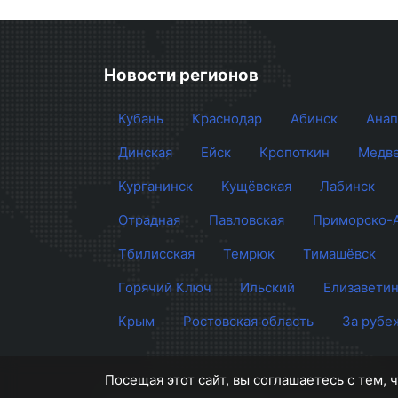
Новости регионов
Кубань
Краснодар
Абинск
Анап
Динская
Ейск
Кропоткин
Медве
Курганинск
Кущёвская
Лабинск
Отрадная
Павловская
Приморско-
Тбилисская
Темрюк
Тимашёвск
Горячий Ключ
Ильский
Елизаветин
Крым
Ростовская область
За рубе
Посещая этот сайт, вы соглашаетесь с тем,