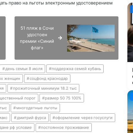
ать право на льготы электронным удостоверением
51 пляж в Сочи
удостоен
премии «Синий
флаг»
день семьи 8 июля
поддержка семей кубань
ых женщин
соцфонд краснодар
ия
прожиточный минимум 18.2 тыс
щественный порог
размер 50 75 100%
 тыс
многодетные льготы
макс
дмитрий фурса
оформление через госуслуги
дане рф условие
постоянное проживание