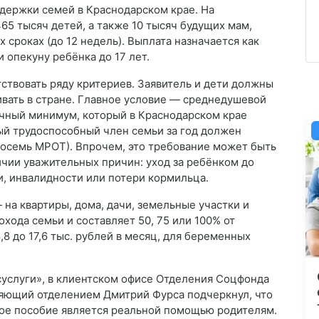
держки семей в Краснодарском крае. На
5 тысяч детей, а также 10 тысяч будущих мам,
 сроках (до 12 недель). Выплата назначается как
 опекуну ребёнка до 17 лет.
ствовать ряду критериев. Заявитель и дети должны
вать в стране. Главное условие — среднедушевой
чный минимум, который в Краснодарском крае
дый трудоспособный член семьи за год должен
о восемь МРОТ). Впрочем, это требование может быть
ичии уважительных причин: уход за ребёнком до
и, инвалидности или потери кормильца.
на квартиры, дома, дачи, земельные участки и
охода семьи и составляет 50, 75 или 100% от
8 до 17,6 тыс. рублей в месяц, для беременных
услуги», в клиентском офисе Отделения Соцфонда
ляющий отделением Дмитрий Фурса подчеркнул, что
ное пособие является реальной помощью родителям.