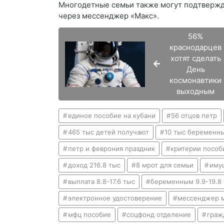
Многодетные семьи также могут подтвержд
через мессенджер «Макс».
56%
краснодарцев
хотят сделать
День
космонавтики
выходным
единое пособие на кубани
56 отцов петр
465 тыс детей получают
10 тыс беременн
петр и феврония праздник
критерии пособ
доход 216.8 тыс
8 мрот для семьи
иму
выплата 8.8-17.6 тыс
беременным 9.9-19.8
электронное удостоверение
мессенджер 
мфц пособие
соцфонд отделение
граж