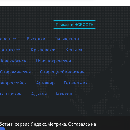
Прислать НОВОСТЬ
овецкая
Выселки
Гулькевичи
олтавская
Крыловская
Крымск
Новокубанск
Новопокровская
Староминская
Старощербиновская
овороссийск
Армавир
Геленджик
Ахтырский
Адыгея
Майкоп
боты и сервис Яндекс.Метрика. Оставаясь на