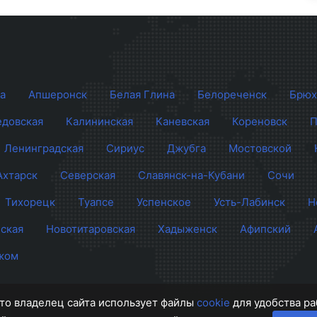
а
Апшеронск
Белая Глина
Белореченск
Брюх
довская
Калининская
Каневская
Кореновск
П
Ленинградская
Сириус
Джубга
Мостовской
Ахтарск
Северская
Славянск-на-Кубани
Сочи
Тихорецк
Туапсе
Успенское
Усть-Лабинск
Н
ская
Новотитаровская
Хадыженск
Афипский
жом
 что владелец сайта использует файлы
cookie
для удобства ра