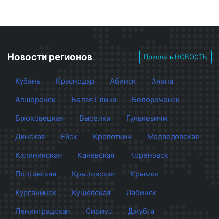
Новости регионов
Прислать НОВОСТЬ
Кубань
Краснодар
Абинск
Анапа
Апшеронск
Белая Глина
Белореченск
Брюховецкая
Выселки
Гулькевичи
Динская
Ейск
Кропоткин
Медведовская
Калининская
Каневская
Кореновск
Полтавская
Крыловская
Крымск
Курганинск
Кущёвская
Лабинск
Ленинградская
Сириус
Джубга