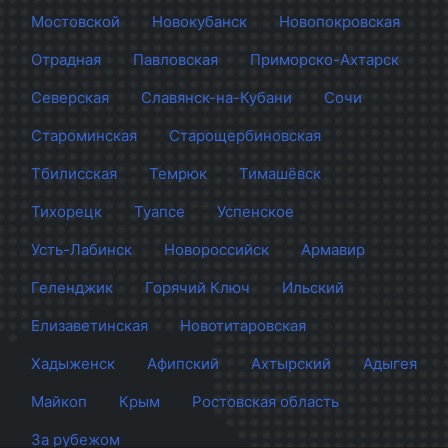
Мостовской
Новокубанск
Новопокровская
Отрадная
Павловская
Приморско-Ахтарск
Северская
Славянск-на-Кубани
Сочи
Староминская
Старощербиновская
Тбилисская
Темрюк
Тимашёвск
Тихорецк
Туапсе
Успенское
Усть-Лабинск
Новороссийск
Армавир
Геленджик
Горячий Ключ
Ильский
Елизаветинская
Новотитаровская
Хадыженск
Афипский
Ахтырский
Адыгея
Майкоп
Крым
Ростовская область
За рубежом