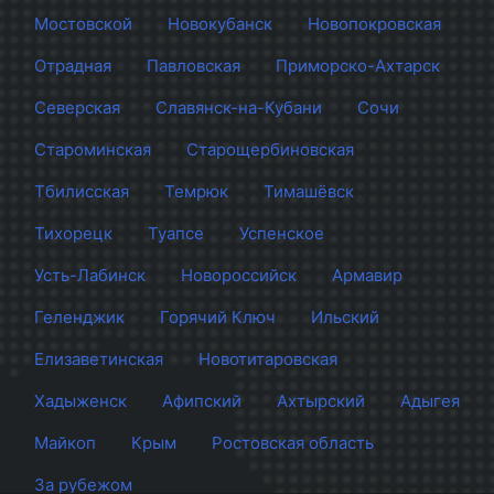
Мостовской
Новокубанск
Новопокровская
Отрадная
Павловская
Приморско-Ахтарск
Северская
Славянск-на-Кубани
Сочи
Староминская
Старощербиновская
Тбилисская
Темрюк
Тимашёвск
Тихорецк
Туапсе
Успенское
Усть-Лабинск
Новороссийск
Армавир
Геленджик
Горячий Ключ
Ильский
Елизаветинская
Новотитаровская
Хадыженск
Афипский
Ахтырский
Адыгея
Майкоп
Крым
Ростовская область
За рубежом