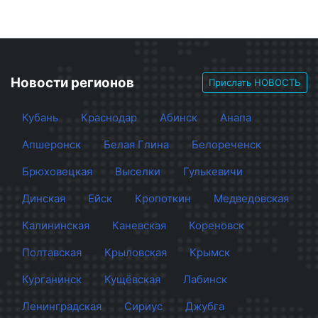
Новости регионов
Прислать НОВОСТЬ
Кубань
Краснодар
Абинск
Анапа
Апшеронск
Белая Глина
Белореченск
Брюховецкая
Выселки
Гулькевичи
Динская
Ейск
Кропоткин
Медведовская
Калининская
Каневская
Кореновск
Полтавская
Крыловская
Крымск
Курганинск
Кущёвская
Лабинск
Ленинградская
Сириус
Джубга