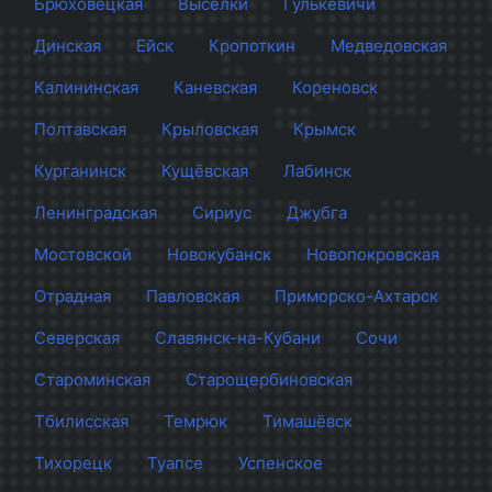
Брюховецкая
Выселки
Гулькевичи
Динская
Ейск
Кропоткин
Медведовская
Калининская
Каневская
Кореновск
Полтавская
Крыловская
Крымск
Курганинск
Кущёвская
Лабинск
Ленинградская
Сириус
Джубга
Мостовской
Новокубанск
Новопокровская
Отрадная
Павловская
Приморско-Ахтарск
Северская
Славянск-на-Кубани
Сочи
Староминская
Старощербиновская
Тбилисская
Темрюк
Тимашёвск
Тихорецк
Туапсе
Успенское