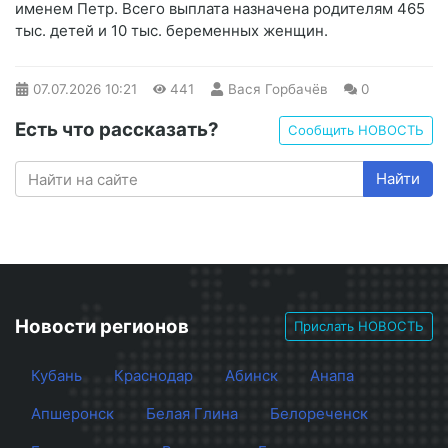
именем Петр. Всего выплата назначена родителям 465
тыс. детей и 10 тыс. беременных женщин.
07.07.2026
10:21
441
Вася Горбачёв
0
Есть что рассказать?
Сообщить НОВОСТЬ
Найти
Новости регионов
Прислать НОВОСТЬ
Кубань
Краснодар
Абинск
Анапа
Апшеронск
Белая Глина
Белореченск