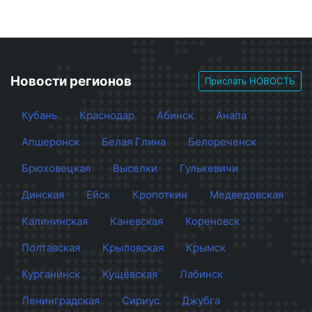
Новости регионов
Прислать НОВОСТЬ
Кубань
Краснодар
Абинск
Анапа
Апшеронск
Белая Глина
Белореченск
Брюховецкая
Выселки
Гулькевичи
Динская
Ейск
Кропоткин
Медведовская
Калининская
Каневская
Кореновск
Полтавская
Крыловская
Крымск
Курганинск
Кущёвская
Лабинск
Ленинградская
Сириус
Джубга