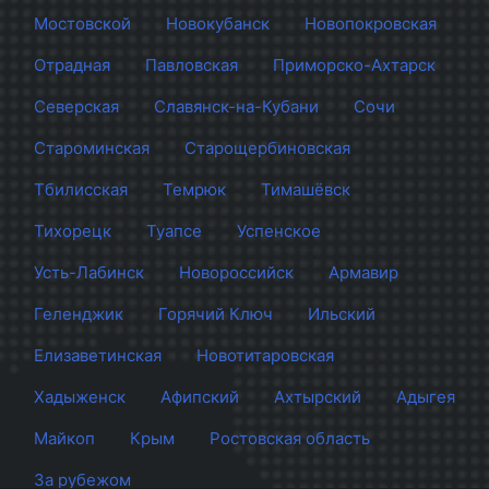
Мостовской
Новокубанск
Новопокровская
Отрадная
Павловская
Приморско-Ахтарск
Северская
Славянск-на-Кубани
Сочи
Староминская
Старощербиновская
Тбилисская
Темрюк
Тимашёвск
Тихорецк
Туапсе
Успенское
Усть-Лабинск
Новороссийск
Армавир
Геленджик
Горячий Ключ
Ильский
Елизаветинская
Новотитаровская
Хадыженск
Афипский
Ахтырский
Адыгея
Майкоп
Крым
Ростовская область
За рубежом