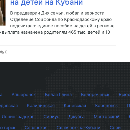
на детей на Кубани
В преддверии Дня семьи, любви и верности
Отделение Соцфонда по Краснодарскому краю
подсчитало: единое пособие на детей в регионе
выплата назначена родителям 465 тыс. детей и 10
0
а
Апшеронск
Белая Глина
Белореченск
Брюх
довская
Калининская
Каневская
Кореновск
П
Ленинградская
Сириус
Джубга
Мостовской
Ахтарск
Северская
Славянск-на-Кубани
Сочи