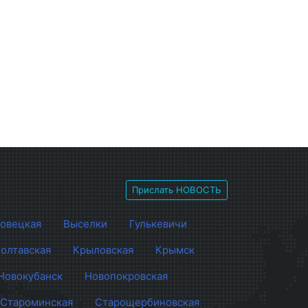
Прислать НОВОСТЬ
овецкая
Выселки
Гулькевичи
олтавская
Крыловская
Крымск
Новокубанск
Новопокровская
Староминская
Старощербиновская