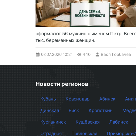
оформляют 56 мужчин с именем Петр. Всего 
тыс. беременных женщин.
07.07.2026
10:21
440
Вася Горбачёв
Новости регионов
Кубань
Краснодар
Абинск
Анап
Динская
Ейск
Кропоткин
Медве
Курганинск
Кущёвская
Лабинск
Отрадная
Павловская
Приморско-