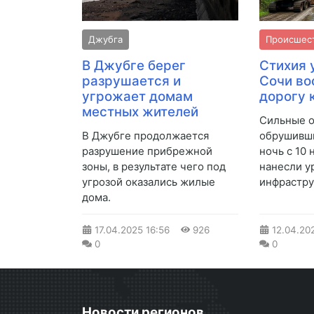
Джубга
Происшес
В Джубге берег
Стихия 
разрушается и
Сочи во
угрожает домам
дорогу 
местных жителей
Сильные о
В Джубге продолжается
обрушивши
разрушение прибрежной
ночь с 10 
зоны, в результате чего под
нанесли у
угрозой оказались жилые
инфрастру
дома.
17.04.2025
16:56
926
12.04.20
0
0
Новости регионов