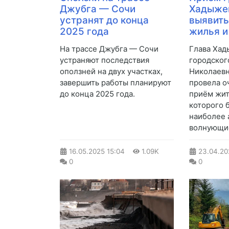
Джубга — Сочи
Хадыже
устранят до конца
выявит
2025 года
жилья и
На трассе Джубга — Сочи
Глава Хад
устраняют последствия
городског
оползней на двух участках,
Николаевн
завершить работы планируют
провела о
до конца 2025 года.
приём жит
которого 
наиболее 
волнующие
16.05.2025
15:04
1.09K
23.04.20
0
0