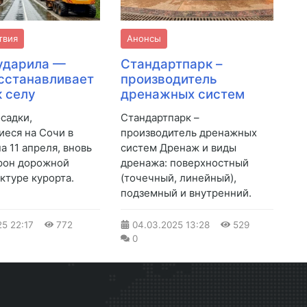
твия
Анонсы
ударила —
Стандартпарк –
сстанавливает
производитель
к селу
дренажных систем
садки,
Стандартпарк –
еся на Сочи в
производитель дренажных
на 11 апреля, вновь
систем Дренаж и виды
рон дорожной
дренажа: поверхностный
ктуре курорта.
(точечный, линейный),
подземный и внутренний.
25
22:17
772
04.03.2025
13:28
529
0