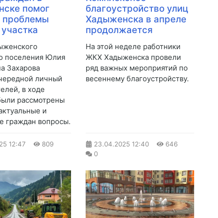
нске помог
благоустройство улиц
ь проблемы
Хадыженска в апреле
 участка
продолжается
ыженского
На этой неделе работники
о поселения Юлия
ЖКХ Хадыженска провели
а Захарова
ряд важных мероприятий по
чередной личный
весеннему благоустройству.
елей, в ходе
были рассмотрены
актуальные и
 граждан вопросы.
25
12:47
809
23.04.2025
12:40
646
0