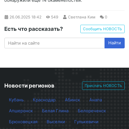
обнаружили ещё 14 окаменелостей.
26.06.2025
18:42
549
Светлана Ким
0
Есть что рассказать?
Сообщить НОВОСТЬ
Найти
Новости регионов
Прислать НОВОСТЬ
Кубань
Краснодар
Абинск
Анапа
Апшеронск
Белая Глина
Белореченск
Брюховецкая
Выселки
Гулькевичи