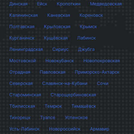
Динская
Ейск
Кропоткин
Медведовская
Калининская
Каневская
Кореновск
Полтавская
Крыловская
Крымск
Курганинск
Кущёвская
Лабинск
Ленинградская
Сириус
Джубга
Мостовской
Новокубанск
Новопокровская
Отрадная
Павловская
Приморско-Ахтарск
Северская
Славянск-на-Кубани
Сочи
Староминская
Старощербиновская
Тбилисская
Темрюк
Тимашёвск
Тихорецк
Туапсе
Успенское
Усть-Лабинск
Новороссийск
Армавир