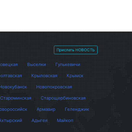
Прислать НОВОСТЬ
овецкая
Выселки
Гулькевичи
олтавская
Крыловская
Крымск
Новокубанск
Новопокровская
Староминская
Старощербиновская
овороссийск
Армавир
Геленджик
Ахтырский
Адыгея
Майкоп