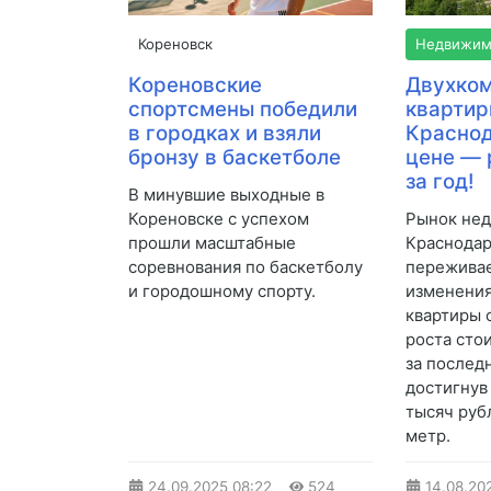
Кореновск
Недвижим
Кореновские
Двухко
спортсмены победили
квартир
в городках и взяли
Краснод
бронзу в баскетболе
цене — 
за год!
В минувшие выходные в
Кореновске с успехом
Рынок не
прошли масштабные
Краснодар
соревнования по баскетболу
пережива
и городошному спорту.
изменения
квартиры 
роста сто
за последн
достигнув
тысяч руб
метр.
24.09.2025
08:22
524
14.08.20