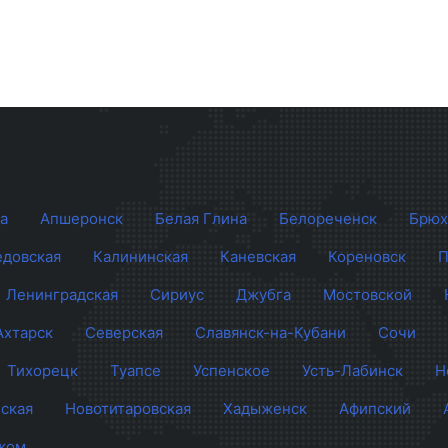
а
Апшеронск
Белая Глина
Белореченск
Брюх
довская
Калининская
Каневская
Кореновск
П
Ленинградская
Сириус
Джубга
Мостовской
Ахтарск
Северская
Славянск-на-Кубани
Сочи
Тихорецк
Туапсе
Успенское
Усть-Лабинск
Н
ская
Новотитаровская
Хадыженск
Афипский
жом