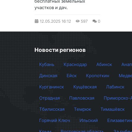
бесплатных земельных
участков и дач.
12.05.2025
16:12
597
0
Новости регионов
Кубань
Краснодар
Абинск
Анап
Динская
Ейск
Кропоткин
Медве
Курганинск
Кущёвская
Лабинск
Отрадная
Павловская
Приморско-
Тбилисская
Темрюк
Тимашёвск
Горячий Ключ
Ильский
Елизаветин
Крым
Ростовская область
За рубе