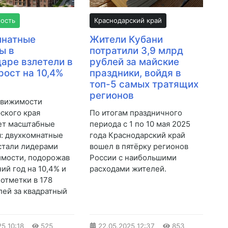
ость
Краснодарский край
мнатные
Жители Кубани
ы в
потратили 3,9 млрд
аре взлетели в
рублей за майские
рост на 10,4%
праздники, войдя в
топ-5 самых тратящих
регионов
движимости
ского края
По итогам праздничного
ет масштабные
периода с 1 по 10 мая 2025
: двухкомнатные
года Краснодарский край
стали лидерами
вошел в пятёрку регионов
имости, подорожав
России с наибольшими
ий год на 10,4% и
расходами жителей.
 отметки в 178
лей за квадратный
25
10:18
525
22.05.2025
12:37
853