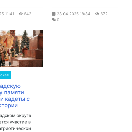
25
11:41
643
23.04.2025
18:34
672
0
ская
радскую
у памяти
и кадеты с
стории
адском округе
тся участие в
атриотической