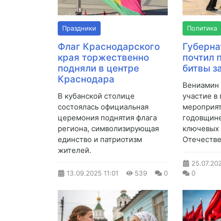
Праздники
Политика
Флаг Краснодарского
Губерна
края торжественно
почтил 
подняли в центре
битвы з
Краснодара
Вениамин 
В кубанской столице
участие в
состоялась официальная
мероприят
церемония поднятия флага
годовщине
региона, символизирующая
ключевых
единство и патриотизм
Отечестве
жителей.
25.07.20
13.09.2025
11:01
539
0
0