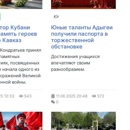
Юг
тор Кубани
Юные таланты Адыгеи
память героев
получили паспорта в
а Кавказ
торжественной
обстановке
Кондратьев принял
 памятных
Достижения учащихся
иях, посвященных
впечатляют своим
 начала одного из
разнообразием.
 сражений Великой
нной войны.
25
12:33
543
11.06.2025
20:48
572
0