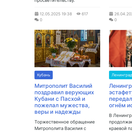
просветительству.
12.05.2025
19:38
617
26.04.20
0
0
Кубань
Ленинград
Митрополит Василий
Ленинг
поздравил верующих
эстафет
Кубани с Пасхой и
передал
пожелал мужества,
огнём и
веры и надежды
В Ленингр
Торжественное обращение
продолжае
Митрополита Василия с
краевой п