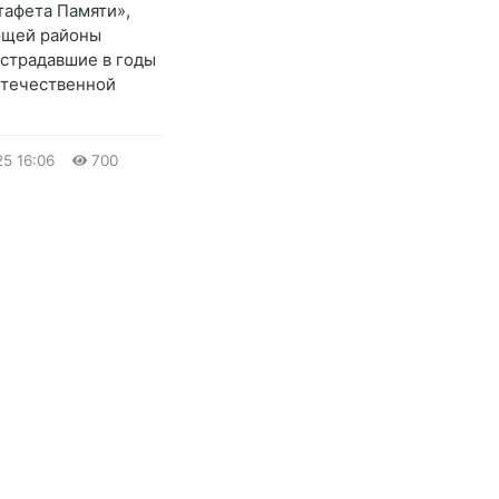
тафета Памяти»,
ющей районы
острадавшие в годы
Отечественной
25
16:06
700