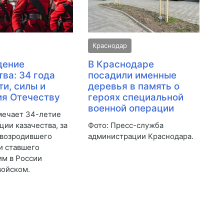
Краснодар
дение
В Краснодаре
тва: 34 года
посадили именные
ти, силы и
деревья в память о
я Отечеству
героях специальной
военной операции
мечает 34-летие
ции казачества, за
Фото: Пресс-служба
 возродившего
администрации Краснодара.
и ставшего
м в России
войском.