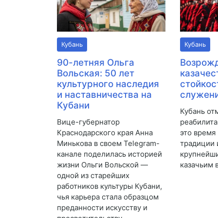
Кубань
Кубань
90-летняя Ольга
Возрож
Вольская: 50 лет
казачес
культурного наследия
стойкос
и наставничества на
служени
Кубани
Кубань от
Вице-губернатор
реабилита
Краснодарского края Анна
это время
Минькова в своем Telegram-
традиции 
канале поделилась историей
крупнейши
жизни Ольги Вольской —
казачьим 
одной из старейших
работников культуры Кубани,
чья карьера стала образцом
преданности искусству и