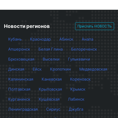
Новости регионов
Прислать НОВОСТЬ
Кубань
Краснодар
Абинск
Анапа
Апшеронск
Белая Глина
Белореченск
Брюховецкая
Выселки
Гулькевичи
Динская
Ейск
Кропоткин
Медведовская
Калининская
Каневская
Кореновск
Полтавская
Крыловская
Крымск
Курганинск
Кущёвская
Лабинск
Ленинградская
Сириус
Джубга