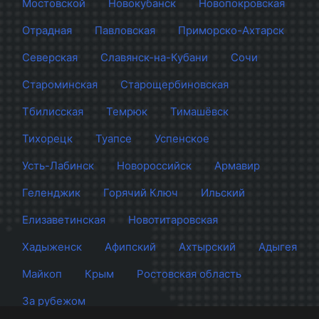
Мостовской
Новокубанск
Новопокровская
Отрадная
Павловская
Приморско-Ахтарск
Северская
Славянск-на-Кубани
Сочи
Староминская
Старощербиновская
Тбилисская
Темрюк
Тимашёвск
Тихорецк
Туапсе
Успенское
Усть-Лабинск
Новороссийск
Армавир
Геленджик
Горячий Ключ
Ильский
Елизаветинская
Новотитаровская
Хадыженск
Афипский
Ахтырский
Адыгея
Майкоп
Крым
Ростовская область
За рубежом