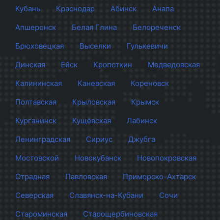
Кубань
Краснодар
Абинск
Анапа
Апшеронск
Белая Глина
Белореченск
Брюховецкая
Выселки
Гулькевичи
Динская
Ейск
Кропоткин
Медведовская
Калининская
Каневская
Кореновск
Полтавская
Крыловская
Крымск
Курганинск
Кущёвская
Лабинск
Ленинградская
Сириус
Джубга
Мостовской
Новокубанск
Новопокровская
Отрадная
Павловская
Приморско-Ахтарск
Северская
Славянск-на-Кубани
Сочи
Староминская
Старощербиновская