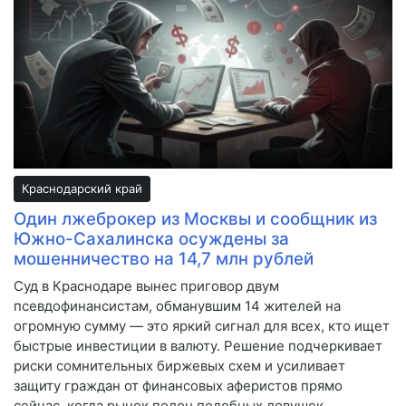
Краснодарский край
Один лжеброкер из Москвы и сообщник из
Южно-Сахалинска осуждены за
мошенничество на 14,7 млн рублей
Суд в Краснодаре вынес приговор двум
псевдофинансистам, обманувшим 14 жителей на
огромную сумму — это яркий сигнал для всех, кто ищет
быстрые инвестиции в валюту. Решение подчеркивает
риски сомнительных биржевых схем и усиливает
защиту граждан от финансовых аферистов прямо
сейчас, когда рынок полон подобных ловушек.