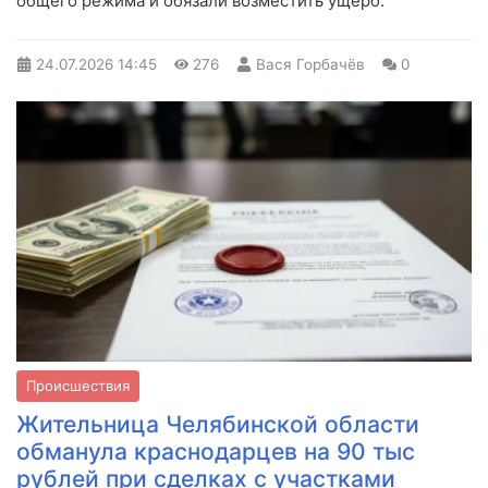
общего режима и обязали возместить ущерб.
24.07.2026
14:45
276
Вася Горбачёв
0
Происшествия
Жительница Челябинской области
обманула краснодарцев на 90 тыс
рублей при сделках с участками