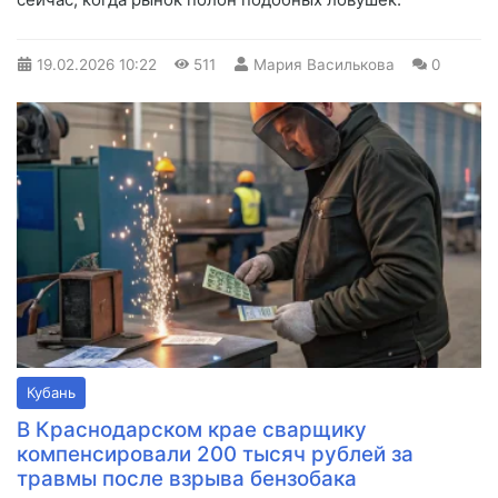
19.02.2026
10:22
511
Мария Василькова
0
Кубань
В Краснодарском крае сварщику
компенсировали 200 тысяч рублей за
травмы после взрыва бензобака