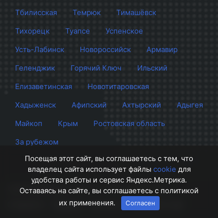
Тбилисская
Темрюк
Тимашёвск
Тихорецк
Туапсе
Успенское
Усть-Лабинск
Новороссийск
Армавир
Геленджик
Горячий Ключ
Ильский
Елизаветинская
Новотитаровская
Хадыженск
Афипский
Ахтырский
Адыгея
Майкоп
Крым
Ростовская область
За рубежом
Посещая этот сайт, вы соглашаетесь с тем, что
владелец сайта использует файлы
cookie
для
удобства работы и сервис Яндекс.Метрика.
Сайт Краснодара
© 2012 - 2026 СМИ Кубани
Оставаясь на сайте, вы соглашаетесь с политикой
их применения.
Согласен
О проекте
Правила
Контакты
Напишите нам