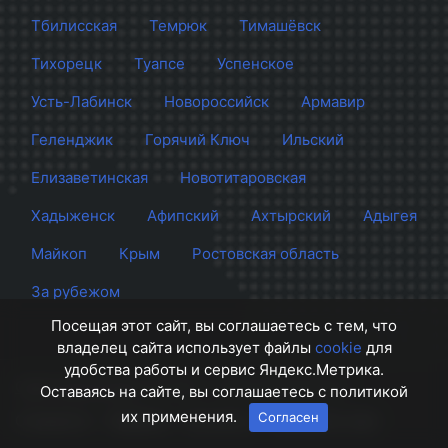
Тбилисская
Темрюк
Тимашёвск
Тихорецк
Туапсе
Успенское
Усть-Лабинск
Новороссийск
Армавир
Геленджик
Горячий Ключ
Ильский
Елизаветинская
Новотитаровская
Хадыженск
Афипский
Ахтырский
Адыгея
Майкоп
Крым
Ростовская область
За рубежом
Посещая этот сайт, вы соглашаетесь с тем, что
владелец сайта использует файлы
cookie
для
удобства работы и сервис Яндекс.Метрика.
Сайт Краснодара
© 2012 - 2026 СМИ Кубани
Оставаясь на сайте, вы соглашаетесь с политикой
их применения.
Согласен
О проекте
Правила
Контакты
Напишите нам