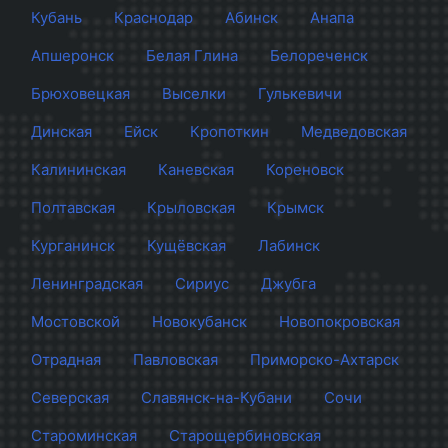
Кубань
Краснодар
Абинск
Анапа
Апшеронск
Белая Глина
Белореченск
Брюховецкая
Выселки
Гулькевичи
Динская
Ейск
Кропоткин
Медведовская
Калининская
Каневская
Кореновск
Полтавская
Крыловская
Крымск
Курганинск
Кущёвская
Лабинск
Ленинградская
Сириус
Джубга
Мостовской
Новокубанск
Новопокровская
Отрадная
Павловская
Приморско-Ахтарск
Северская
Славянск-на-Кубани
Сочи
Староминская
Старощербиновская