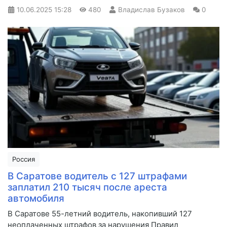
10.06.2025
15:28
480
Владислав Бузаков
0
Россия
В Саратове водитель с 127 штрафами
заплатил 210 тысяч после ареста
автомобиля
В Саратове 55-летний водитель, накопивший 127
неоплаченных штрафов за нарушения Правил