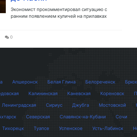
Экономист прокомментировал ситуацию с
ранним появлением куличей на прилавках
0
а
Апшеронск
Белая Глина
Белореченск
Брюх
довская
Калининская
Каневская
Кореновск
П
Ленинградская
Сириус
Джубга
Мостовской
Ахтарск
Северская
Славянск-на-Кубани
Сочи
Тихорецк
Туапсе
Успенское
Усть-Лабинск
Н