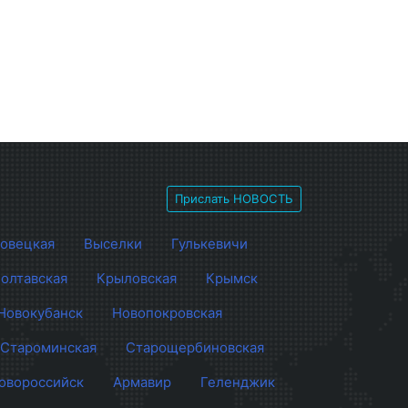
Прислать НОВОСТЬ
овецкая
Выселки
Гулькевичи
олтавская
Крыловская
Крымск
Новокубанск
Новопокровская
Староминская
Старощербиновская
овороссийск
Армавир
Геленджик