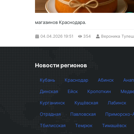
магазинов Краснодара.
04.04.2026
19:51
354
Вероника Тулеш
Новости регионов
Кубань
Краснодар
Абинск
Анап
Динская
Ейск
Кропоткин
Медве
Курганинск
Кущёвская
Лабинск
Отрадная
Павловская
Приморско-
Тбилисская
Темрюк
Тимашёвск