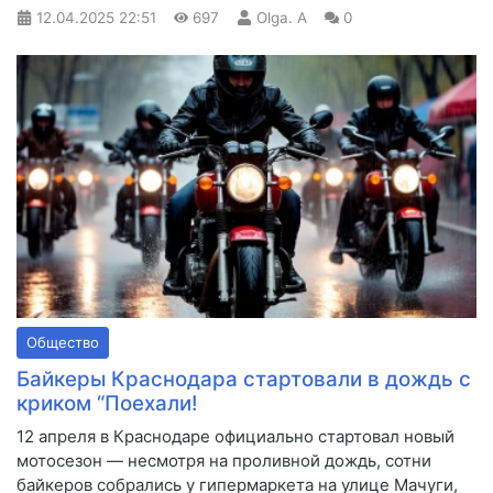
12.04.2025
22:51
697
Olga. A
0
Общество
Байкеры Краснодара стартовали в дождь с
криком “Поехали!
12 апреля в Краснодаре официально стартовал новый
мотосезон — несмотря на проливной дождь, сотни
байкеров собрались у гипермаркета на улице Мачуги,