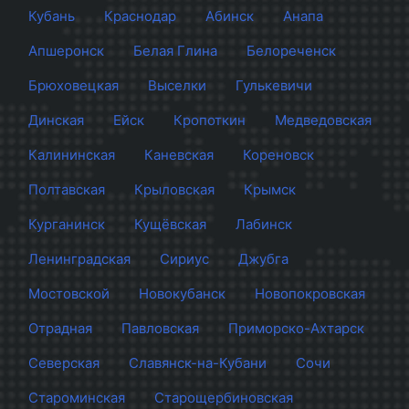
Кубань
Краснодар
Абинск
Анапа
Апшеронск
Белая Глина
Белореченск
Брюховецкая
Выселки
Гулькевичи
Динская
Ейск
Кропоткин
Медведовская
Калининская
Каневская
Кореновск
Полтавская
Крыловская
Крымск
Курганинск
Кущёвская
Лабинск
Ленинградская
Сириус
Джубга
Мостовской
Новокубанск
Новопокровская
Отрадная
Павловская
Приморско-Ахтарск
Северская
Славянск-на-Кубани
Сочи
Староминская
Старощербиновская