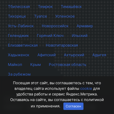
Тбилисская
Темрюк
Тимашёвск
Тихорецк
Туапсе
Успенское
Усть-Лабинск
Новороссийск
Армавир
Геленджик
Горячий Ключ
Ильский
Елизаветинская
Новотитаровская
Хадыженск
Афипский
Ахтырский
Адыгея
Майкоп
Крым
Ростовская область
За рубежом
Посещая этот сайт, вы соглашаетесь с тем, что
владелец сайта использует файлы
cookie
для
удобства работы и сервис Яндекс.Метрика.
Сайт Краснодара
© 2012 - 2026 СМИ Кубани
Оставаясь на сайте, вы соглашаетесь с политикой
их применения.
Согласен
О проекте
Правила
Контакты
Напишите нам