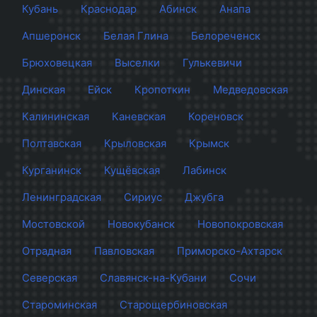
Кубань
Краснодар
Абинск
Анапа
Апшеронск
Белая Глина
Белореченск
Брюховецкая
Выселки
Гулькевичи
Динская
Ейск
Кропоткин
Медведовская
Калининская
Каневская
Кореновск
Полтавская
Крыловская
Крымск
Курганинск
Кущёвская
Лабинск
Ленинградская
Сириус
Джубга
Мостовской
Новокубанск
Новопокровская
Отрадная
Павловская
Приморско-Ахтарск
Северская
Славянск-на-Кубани
Сочи
Староминская
Старощербиновская