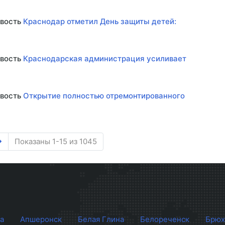
овость
Краснодар отметил День защиты детей:
овость
Краснодарская администрация усиливает
овость
Открытие полностью отремонтированного
Показаны 1-15 из 1045
а
Апшеронск
Белая Глина
Белореченск
Брюх