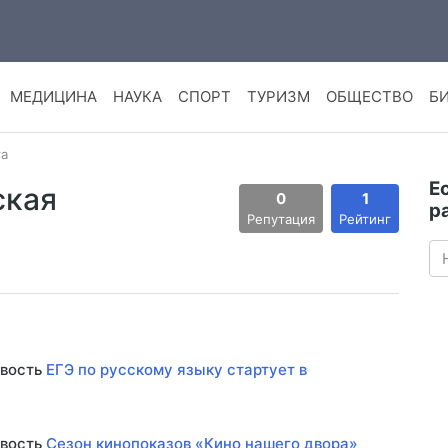
МЕДИЦИНА
НАУКА
СПОРТ
ТУРИЗМ
ОБЩЕСТВО
Б
а
Е
ская
0
1
р
Репутация
Рейтинг
овость
ЕГЭ по русскому языку стартует в
овость
Сезон кинопоказов «Кино нашего двора»