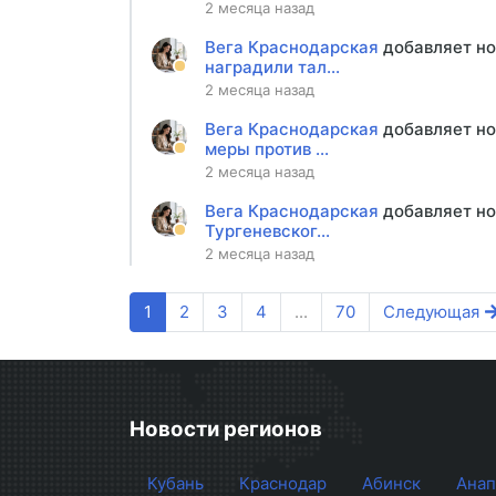
2 месяца назад
Вега Краснодарская
добавляет н
наградили тал...
2 месяца назад
Вега Краснодарская
добавляет н
меры против ...
2 месяца назад
Вега Краснодарская
добавляет н
Тургеневског...
2 месяца назад
1
2
3
4
...
70
Следующая
Новости регионов
Кубань
Краснодар
Абинск
Анап