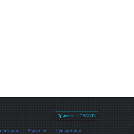
Прислать НОВОСТЬ
овецкая
Выселки
Гулькевичи