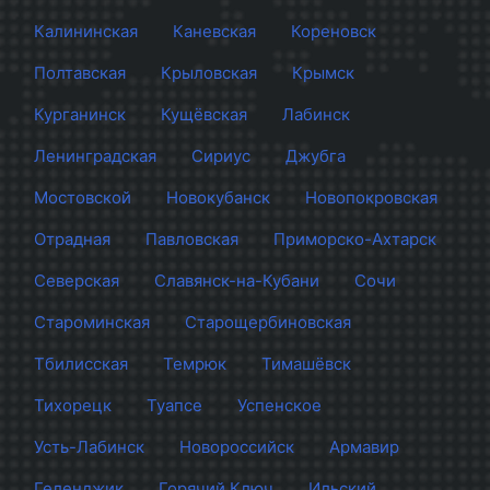
Калининская
Каневская
Кореновск
Полтавская
Крыловская
Крымск
Курганинск
Кущёвская
Лабинск
Ленинградская
Сириус
Джубга
Мостовской
Новокубанск
Новопокровская
Отрадная
Павловская
Приморско-Ахтарск
Северская
Славянск-на-Кубани
Сочи
Староминская
Старощербиновская
Тбилисская
Темрюк
Тимашёвск
Тихорецк
Туапсе
Успенское
Усть-Лабинск
Новороссийск
Армавир
Геленджик
Горячий Ключ
Ильский