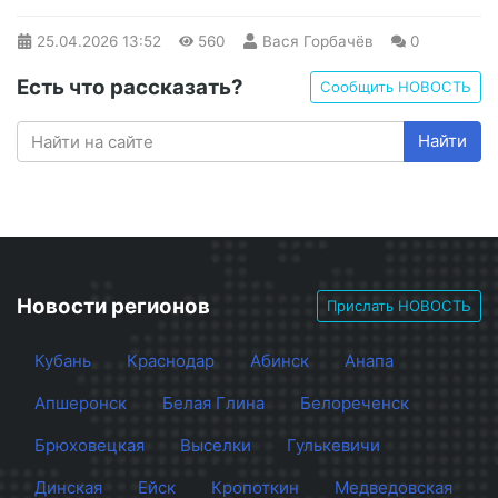
25.04.2026
13:52
560
Вася Горбачёв
0
Есть что рассказать?
Сообщить НОВОСТЬ
Найти
Новости регионов
Прислать НОВОСТЬ
Кубань
Краснодар
Абинск
Анапа
Апшеронск
Белая Глина
Белореченск
Брюховецкая
Выселки
Гулькевичи
Динская
Ейск
Кропоткин
Медведовская