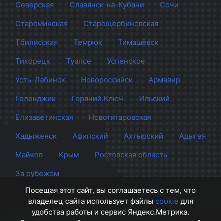
Северская
Славянск-на-Кубани
Сочи
Староминская
Старощербиновская
Тбилисская
Темрюк
Тимашёвск
Тихорецк
Туапсе
Успенское
Усть-Лабинск
Новороссийск
Армавир
Геленджик
Горячий Ключ
Ильский
Елизаветинская
Новотитаровская
Хадыженск
Афипский
Ахтырский
Адыгея
Майкоп
Крым
Ростовская область
За рубежом
Посещая этот сайт, вы соглашаетесь с тем, что
владелец сайта использует файлы
cookie
для
удобства работы и сервис Яндекс.Метрика.
Сайт Краснодара
© 2012 - 2026 СМИ Кубани