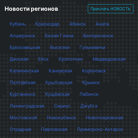
Новости регионов
Прислать НОВОСТЬ
Кубань
Краснодар
Абинск
Анапа
Апшеронск
Белая Глина
Белореченск
Брюховецкая
Выселки
Гулькевичи
Динская
Ейск
Кропоткин
Медведовская
Калининская
Каневская
Кореновск
Полтавская
Крыловская
Крымск
Курганинск
Кущёвская
Лабинск
Ленинградская
Сириус
Джубга
Мостовской
Новокубанск
Новопокровская
Отрадная
Павловская
Приморско-Ахтарск