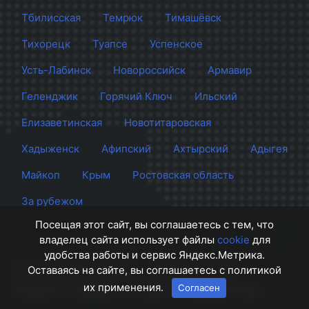
Тбилисская
Темрюк
Тимашёвск
Тихорецк
Туапсе
Успенское
Усть-Лабинск
Новороссийск
Армавир
Геленджик
Горячий Ключ
Ильский
Елизаветинская
Новотитаровская
Хадыженск
Афипский
Ахтырский
Адыгея
Майкоп
Крым
Ростовская область
За рубежом
Посещая этот сайт, вы соглашаетесь с тем, что
владелец сайта использует файлы
cookie
для
удобства работы и сервис Яндекс.Метрика.
Сайт Краснодара
© 2012 - 2026 СМИ Кубани
Оставаясь на сайте, вы соглашаетесь с политикой
их применения.
Согласен
О проекте
Правила
Контакты
Напишите нам