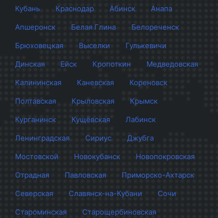
Кубань
Краснодар
Абинск
Анапа
Апшеронск
Белая Глина
Белореченск
Брюховецкая
Выселки
Гулькевичи
Динская
Ейск
Кропоткин
Медведовская
Калининская
Каневская
Кореновск
Полтавская
Крыловская
Крымск
Курганинск
Кущёвская
Лабинск
Ленинградская
Сириус
Джубга
Мостовской
Новокубанск
Новопокровская
Отрадная
Павловская
Приморско-Ахтарск
Северская
Славянск-на-Кубани
Сочи
Староминская
Старощербиновская