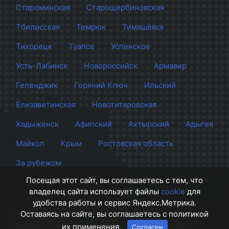
Староминская
Старощербиновская
Тбилисская
Темрюк
Тимашёвск
Тихорецк
Туапсе
Успенское
Усть-Лабинск
Новороссийск
Армавир
Геленджик
Горячий Ключ
Ильский
Елизаветинская
Новотитаровская
Хадыженск
Афипский
Ахтырский
Адыгея
Майкоп
Крым
Ростовская область
За рубежом
Посещая этот сайт, вы соглашаетесь с тем, что
владелец сайта использует файлы
cookie
для
удобства работы и сервис Яндекс.Метрика.
Сайт Краснодара
© 2012 - 2026 СМИ Кубани
Оставаясь на сайте, вы соглашаетесь с политикой
их применения.
Согласен
О проекте
Правила
Контакты
Напишите нам