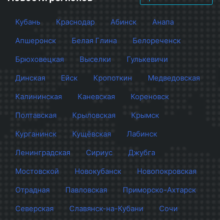
Кубань
Краснодар
Абинск
Анапа
Апшеронск
Белая Глина
Белореченск
Брюховецкая
Выселки
Гулькевичи
Динская
Ейск
Кропоткин
Медведовская
Калининская
Каневская
Кореновск
Полтавская
Крыловская
Крымск
Курганинск
Кущёвская
Лабинск
Ленинградская
Сириус
Джубга
Мостовской
Новокубанск
Новопокровская
Отрадная
Павловская
Приморско-Ахтарск
Северская
Славянск-на-Кубани
Сочи